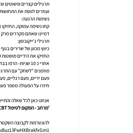
תרגילים קצרים ופשוטים ש
ועוזרים לווסת את התחושות 
נשימות הרגעה:
קחו נשימה עמוקה, החזיקו א
דמיינו שאתם מקררים מרק ח
תרגילי ג'ייקובסון:
כיווץ מכוון של שרירים בגוף
החזיקו את הידיים מושטות ק
אחרי כ 10 שניות- הרפו בבת אחת- שימו לב למתח שמשתחרר.
מוזמנים "לשחק" עם התרגיל,
פעם ידיים, פעם רגליים, פע
חיזרו על הפעולה מספר פע
אנחנו כאן לכל שאלה והתייע
'מרחב - המקום לטיפול CBT'
להצטרפות לקבוצה השקטה שלנ
WSdluz13FwHXBrakfxGm1