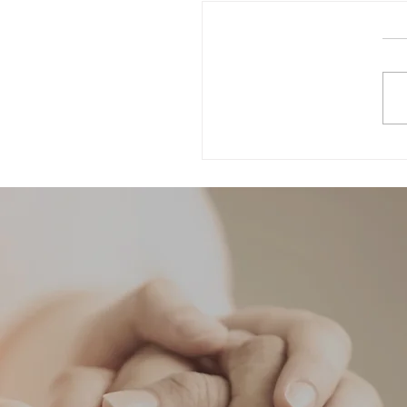
 בין בני נוער: כשהילד שלך
ו פגע