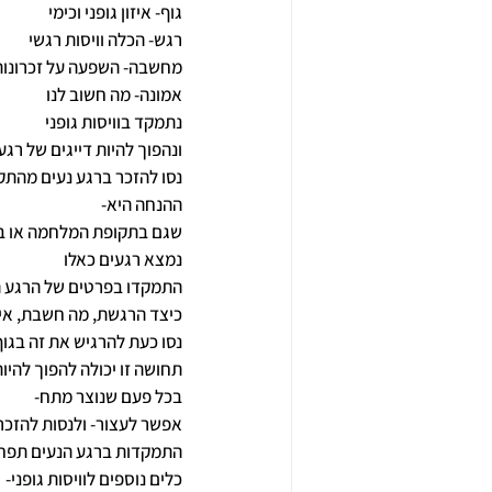
גוף- איזון גופני וכימי
רגש- הכלה וויסות רגשי
מחשבה- השפעה על זכרונות
אמונה- מה חשוב לנו
נתמקד בוויסות גופני
ונהפוך להיות דייגים של רגע
נסו להזכר ברגע נעים מהתק
ההנחה היא-
שגם בתקופת המלחמה או ב
נמצא רגעים כאלו
התמקדו בפרטים של הרגע ה
כיצד הרגשת, מה חשבת, איפ
נסו כעת להרגיש את זה בגוף
תחושה זו יכולה להפוך להיות 
בכל פעם שנוצר מתח-
אפשר לעצור- ולנסות להזכר
התמקדות ברגע הנעים תפחי
כלים נוספים לוויסות גופני-