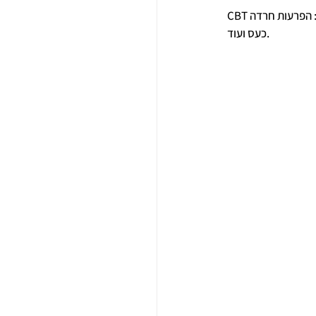
CBT הוכח מחקרית ונמצא יעיל במגוון בעיות נפשיות בינהן: הפרעות חרדה, OCD, דיכאון, פוסט טרואמה, בעיות התנהגות, 
כעס ועוד.