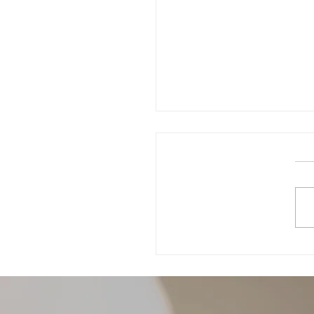
 בין בני נוער: כשהילד שלך
ו פגע