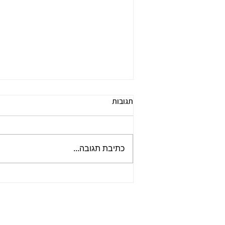
תגובות
כתיבת תגובה...
רשמים מהשתלמות SEE FAR CBT