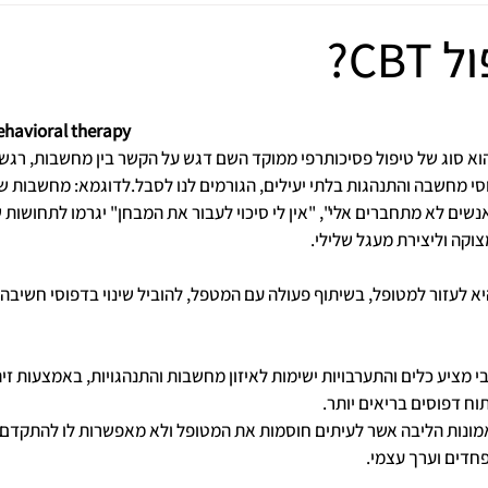
CB?
behavioral therapy
הוא סוג של טיפול פסיכותרפי ממוקד השם דגש על הקשר בין מחשבות, רגשו
פוסי מחשבה והתנהגות בלתי יעילים, הגורמים לנו לסבל.לדוגמא: מחשבות שלי
נשים לא מתחברים אלי", "אין לי סיכוי לעבור את המבחן" יגרמו לתחושות של
קה וליצירת מעגל שלילי.
טרה העיקרית של CBT היא לעזור למטופל, בשיתוף פעולה עם המטפל, להוביל שינוי בדפוסי חשי
י מציע כלים והתערבויות ישימות לאיזון מחשבות והתנהגויות, באמצעות זיהו
ח דפוסים בריאים יותר. 
מונות הליבה אשר לעיתים חוסמות את המטופל ולא מאפשרות לו להתקדם בח
פחדים וערך עצמי. 