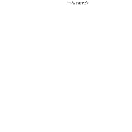
לכיתות ג'-ד'.
לייק
להשיב
ליצירת קשר
מרחב - המקום לטיפול CBT
טיפול רגשי ממוקד לילדים, נוער