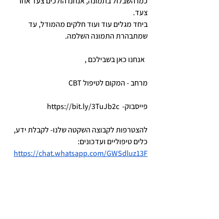
כמו השבלול בתמונה, אנחנו הולכים צעד אחר 
צעד.
ביחד מגלים עוד ועוד חלקים מהמודל, עד 
שמתבהרת התמונה השלמה.
  אנחנו כאן בשבילכם ,
מרחב - המקום לטיפול CBT
פייסבוק-  
https://bit.ly/3TuJb2c
להצטרפות לקבוצה השקטה שלנו- לקבלת ידע, 
כלים טיפוליים ועדכונים: 
https://chat.whatsapp.com/GWSdluz13F
wHXBrakfxGm1