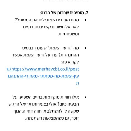
2. מוסיפים שכבות של הבנה:
מהם הערכים שמובילים את המטופל? 
לאריאל חשובים קשרים חברתיים 
ומשפחתיות
מה "גרעין האמת" שעומד בבסיס 
ההתנהגות? עוד על גרעין האמת אפשר 
לקרוא פה: 
https://www.merhavcbt.co.il/post/גר
עין-האמת-מה-מסתתר-מאחורי-ההתנהגו
ת
אילו חוויות מוקדמות בחיים השפיעו על 
הבעיה כיום? אולי בצעירותו אריאל הרגיש 
שקשה לו להשתלב או חווה דחייה.הגוף 
זוכר, גם כשהמציאות השתנתה.