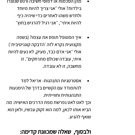
מהן הסכמות או דפוסי חשיבה ורגש שנוצרו 
בילדות? אולי ״אני צריך להיות מיוחד 
ולחדש משהו לאחרים כדי שיהיה כיף 
להיות איתי״, ״אני רגיל להרגיש בחוץ״
איך המטופל תופס את עצמו? (בשפה 
מקצועית נקרא לזה ׳הדבקה קוגניטיבית׳) 
אולי ״אני אדם כבד, מעיק, לא נעים להיות 
איתי, עובדה שכולם מתרחקים״. זו 
מחשבה, זו לא עובדה. 
אסטרטגיות התנהגות- אריאל למד 
להתמודד עם הקשיים בדרך של הימנעות 
התנהגותית וחווייתית.
וכך לאט לאט נפרשת מפת הדרכים האישית: מה 
הביא אותו לכאן, למה הוא זקוק עכשיו, ולאן הוא 
שואף להגיע.
ולבסוף,  שאלה שמכוונת קדימה: