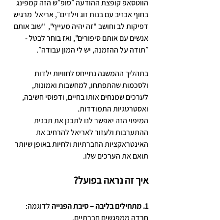
הווטסאפ קופצת ההודעה ״סופ״ש הזה קמפינג 
בחוף אכזיב עם בנות זוג וילדים״, אריאל  מרגיש 
דפיקות לב וחושב "זה יהיה מעייף",  "שוב אותם 
אנשים עם אותם סיפורים", ואז בוחר לבטל - 
״תודה על ההזמנה, יש לי המון עבודה״.  
בתהליך ההמשגה נתייחס לחוויות ילדות 
ולסכמות שהתפתחו, למחשבות ואמונות, 
לערכים שמנחים אותו בחיים, ודפוסי חשיבה, 
ואסטרטגיות התמודדות. 
המיפוי הזה יאפשר לנו לתכנן את תכנית 
ההתערבות ולעזור לאריאל להרחיב את 
האינטראקציות החברתיות ולחיות באופן שיותר 
תואם את הערכים שלו. 
איך זה נראה בפועל?
1. מתחילים בליבה – סיבת הפנייה
 לדוגמה: 
חרדה ממפגשים חברתיים.