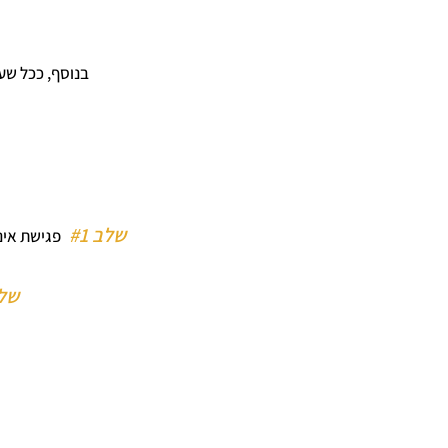
בנוסף, ככל שעו
שלב #1
פגישת
אי
נ
שלב