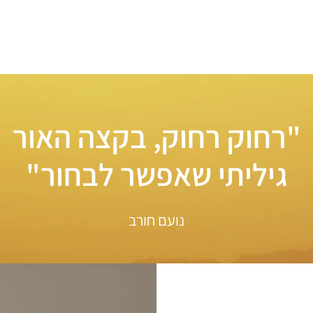
"רחוק רחוק, בקצה האור
גיליתי שאפשר לבחור"
נועם חורב