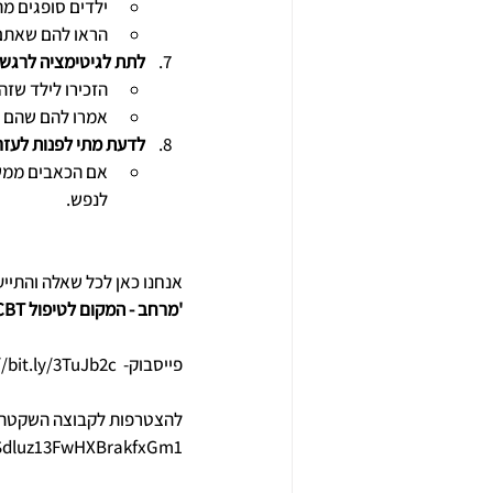
ילדים סופגים מה
הראו להם שאתם 
לתת לגיטימציה לרגש
הזכירו לילד שזה
אמרו להם שהם ל
לדעת מתי לפנות לעזר
אם הכאבים ממשי
לנפש.
אנחנו כאן לכל שאלה והתייע
'מרחב - המקום לטיפול CBT'
פייסבוק-  
//bit.ly/3TuJb2c
להצטרפות לקבוצה השקטה שלנ
WSdluz13FwHXBrakfxGm1