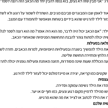
: "אני מבין שזה לא נעים, בוא ננסה להבין יחד מה הכאב הזה רוצה לספר לנ
וד לאופן שבו המבוגרים סביבם מגיבים. השתדלו לשמור על רוגע ולא לשד
זור לילד להרגיש שהוא בידיים בטוחות ושאפשר להתמודד עם המצב.
לד: "אם הכאב יכול היה לדבר, מה הוא היה אומר? מה הוא רוצה לספר לנו?
ת יכולה לפתוח צוהר להבנת התחושות הפנימיות שמאחורי הכאב.
מלאה בפעילות
ת הילד להמשיך בשגרה ובפעילויות היומיומיות, למרות הכאבים. חזרה לש
הלחץ ומחזירה תחושת שליטה.
ה הכוללת שעות שינה מסודרות, תזונה מאוזנת ופעילות גופנית יכולה לתר
שקטים כמו קריאה, יצירה או מיינדפולנס יכול לעזור לילד להירגע.
עצמית
מדו את הילד נשימה עמוקה וסדירה.
שו מהילד לדמיין מקום רגוע ונעים, כמו חוף ים או יער.
דו את הילד לכתוב או לצייר את מה שהוא מרגיש.
שית שלכם