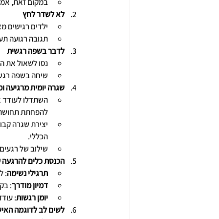
במקום זאת, אמרו
לא לשדר לחץ
ילדים רגישים מא
תגובה רגועה תע
לדבר בשפה רגשית
נסו לשאול את הי
שיחה בשפה רגשי
שגרה יומית מרגיעה ו
השתדלו לעודד א
להפחתת תחושת 
יצירת שגרה קבוע
הכללי.
שילוב של רגעים 
הכנסת כלים להרגעה 
תרגילי נשימה
: ל
דמיון מודרך
: בק
יומן רגשות
: עוד
לשים לב לדוגמה האי