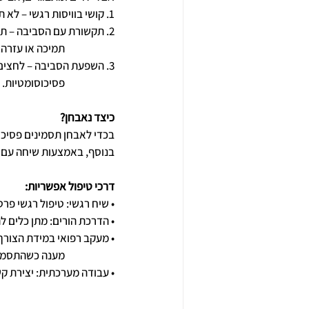
1. קושי בוויסות רגשי – לא תמיד יש להם את הכלים או המילים לבטא את מה שהם מרגישים.
2. תקשורת עם הסביבה – תסמינים גופניים לעיתים מהווים דרך לא מודעת לבקש תשומת לב, 
                        תמיכה או עזרה.
3. השפעת הסביבה – לחצים בבית, בבית הספר או בקבוצת השווים יכולים לעורר תגובות  
                        פסיכוסומטיות.
כיצד נאבחן?
בכדי לאבחן תסמינים פסיכוס
בנוסף, באמצעות שיחה עם הי
דרכי טיפול אפשריות:
• שיח רגשי: טיפול רגשי פרטני
• הדרכת הורים: מתן כלים ל
• מעקב רפואי במידת הצורך
                        מענה כשה
• עבודה מערכתית: יצירת קש